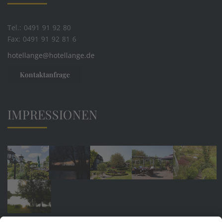
Tel.: 0491 91 92 80
Fax: 0491 91 92 81 6
hotellange@hotellange.de
Kontaktanfrage
IMPRESSIONEN