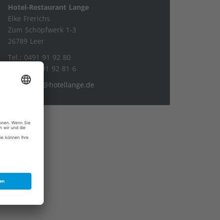
Hotel-Restaurant Lange
Elke Frerichs
Zum Schöpfwerk 1-3
26789 Leer
Tel.: 0491 91 92 80
Fax: 0491 91 92 81 6
hotellange@hotellange.de