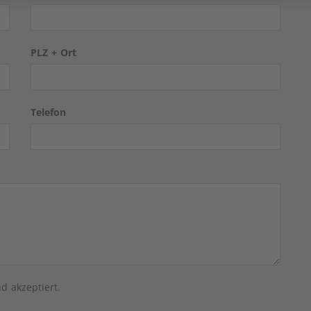
PLZ + Ort
Telefon
d akzeptiert.