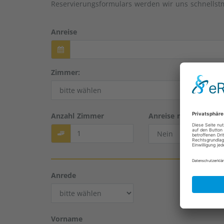
Reservierungsformulars werden wir uns schnellstm
Anreise
Zimmer:
Anzahl Zimmer
Anreise mit Hund
Anrede
Vorname