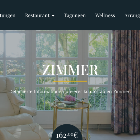
stungen
Restaurant
Tagungen
Wellness
Arran
ZIMMER
Detaillierte Informationen unserer komfortablen Zimmer.
162
€
,00