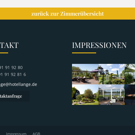
zurück zur Zimmerübersicht
TAKT
IMPRESSIONEN
491 91 92 80
91 91 92 81 6
nge@hotellange.de
taktanfrage
Impressum
AGB